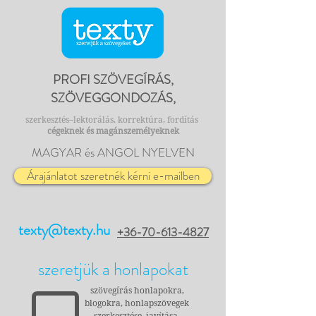
PROFI SZÖVEGÍRÁS,
SZÖVEGGONDOZÁS,
szerkesztés–lektorálás, korrektúra, fordítás
cégeknek és magánszemélyeknek
MAGYAR és ANGOL NYELVEN
Árajánlatot szeretnék kérni e-mailben
texty@texty.hu
+36-70-613-4827
szeretjük a honlapokat
szövegírás honlapokra,
blogokra, honlapszövegek
szerkesztése, javítása,