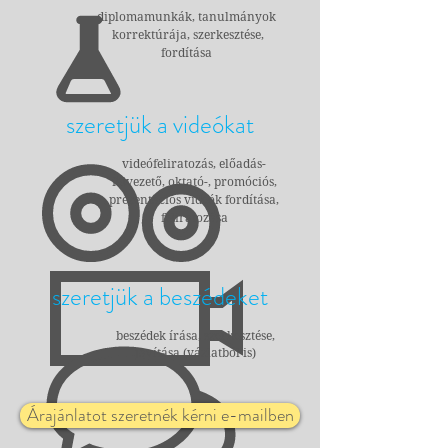
diplomamunkák, tanulmányok
korrektúrája, szerkesztése,
fordítása
szeretjük a videókat
videófeliratozás,
előadás-
felvezető, oktató-, promóciós,
prezentációs videók fordítása,
feliratozása
szeretjük a beszédeket
beszédek írása, szerkesztése,
javítása (vázlatból is)
Árajánlatot szeretnék kérni e-mailben