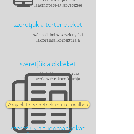
landing page-ek szövegezése
szeretjük a történeteket
szépirodalmi szövegek nyelvi
lektorálása, korrektúrája
szeretjük a cikkeket
cikkek, blogposztok írása,
szerkesztése, korrektúrája,
fordítása
Árajánlatot szeretnék kérni e-mailben
szeretjük a tudományokat